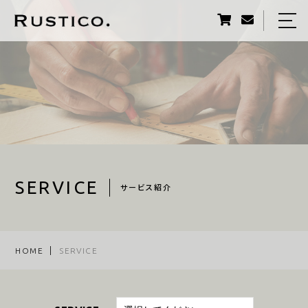
HOME
ABOUT US
SERVICE
CASE
PROFILE
SERVICE
サービス紹介
BLOG
ACCESS
HOME
SERVICE
011-742-3871